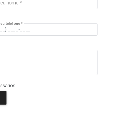
eu nome *
eu telefone *
ssários