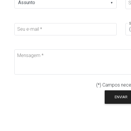
S
▼
S
Seu e-mail *
Mensagem *
(*) Campos nece
ENVIAR