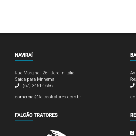
NAVIRAÍ
B
Rua Marginal, 26 - Jardim Itália
Av
Saída para Ivinhema
Res
(67) 3461-1666
comercial@falcaotratores.com.br
co
FALCÃO TRATORES
RE