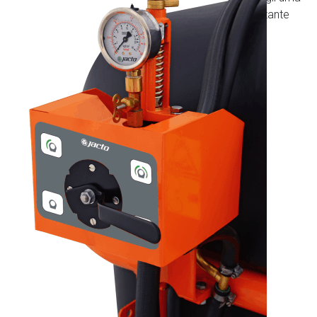
pistola ou uma lança, tornando o equipamento bastante
versátil para realizar aplicações mais pontuais.