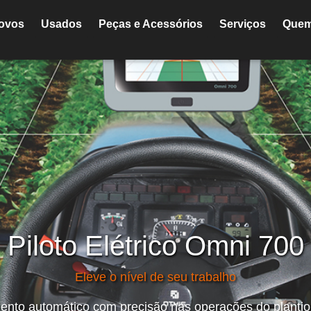
ovos
Usados
Peças e Acessórios
Serviços
Que
Piloto Elétrico Omni 700
Eleve o nível de seu trabalho
ento automático
com precisão nas operações
do plantio