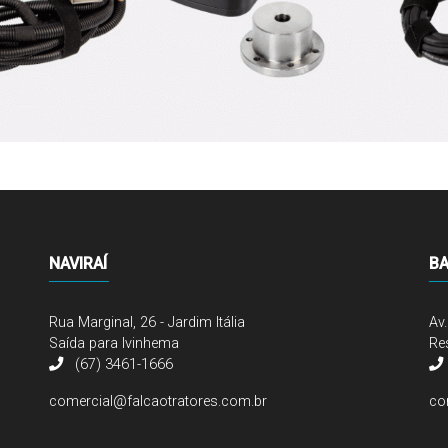
NAVIRAÍ
B
Rua Marginal, 26 - Jardim Itália
Av
Saída para Ivinhema
Res
(67) 3461-1666
comercial@falcaotratores.com.br
co