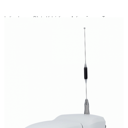
Indicado para Piloto Hidráulico e Aplicações em Taxa
Variável.
Permite desbloqueio para correção de sinal Terrastar C
PRO.
Precisão absoluta de até 2,5 cm.