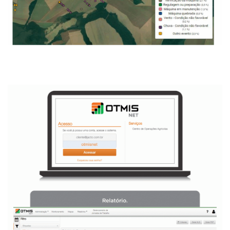
Tenha maior controle sobre as paradas da máquina
durante o trabalho.
O rendimento operacional (Hectares/hora) é um fator de
grande impacto para o resultado financeiro da operação.
Quanto mais a máquina trabalhar, maiores serão os
resultados. Máquina parada gera custos e não receitas!